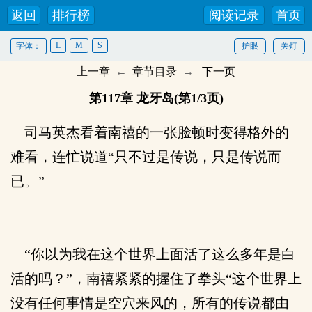
返回
排行榜
阅读记录
首页
L
M
S
字体：
护眼
关灯
上一章
←
章节目录
→
下一页
第117章 龙牙岛(第1/3页)
司马英杰看着南禧的一张脸顿时变得格外的
难看，连忙说道“只不过是传说，只是传说而
已。”
“你以为我在这个世界上面活了这么多年是白
活的吗？”，南禧紧紧的握住了拳头“这个世界上
没有任何事情是空穴来风的，所有的传说都由