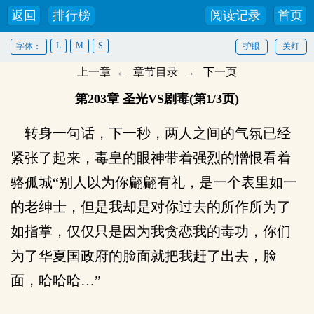
返回
排行榜
阅读记录
首页
L
M
S
字体：
护眼
关灯
上一章
←
章节目录
→
下一页
第203章 圣光VS剧毒(第1/3页)
转身一句话，下一秒，两人之间的气氛已经
紧张了起来，毒皇的眼神带着强烈的憎恨看着
骆孤城“别人以为你翩翩有礼，是一个表里如一
的老绅士，但是我却是对你过去的所作所为了
如指掌，仅仅只是因为我贪恋我的毒功，你们
为了华夏国政府的脸面就把我赶了出去，脸
面，哈哈哈…”