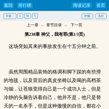
返回
排行榜
阅读记录
首页
L
M
S
字体：
护眼
关灯
上一章
←
章节目录
→
下一页
第238章 神父，我有罪(第1/3页)
这场突如其来的事故发生在十五分钟之前。
虽然周围精品装饰的格调和脚下踩的有些滑
的地毯，以及背后的真皮坐椅以及喝的高档茶
与烟，让苍狼觉得自己是一个成功人士，但是
冷静的头脑告诉着自己，他并不是，他只是替
天的一名杀手，但是这种傲慢的自信，都在小