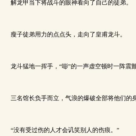
解龙甲当下将战斗的眼神看向了自己的徒弟。
瘦子徒弟用力的点点头，走向了皇甫龙斗。
龙斗猛地一挥手，“嘭”的一声虚空顿时一阵震
三名馆长负手而立，气浪的爆破全部将他们的
“没有受过伤的人才会讥笑别人的伤痕。”