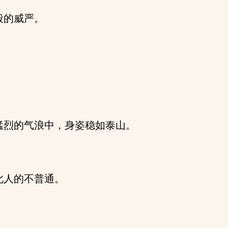
般的威严。
烈的气浪中，身姿稳如泰山。
此人的不普通。