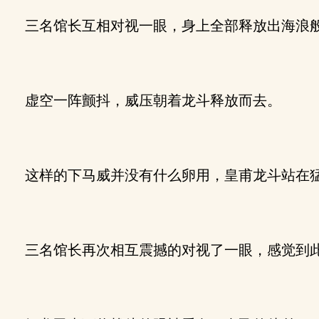
三名馆长互相对视一眼，身上全部释放出海浪
虚空一阵颤抖，威压朝着龙斗释放而去。
这样的下马威并没有什么卵用，皇甫龙斗站在猛
三名馆长再次相互震撼的对视了一眼，感觉到