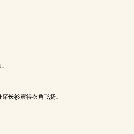
颤。
身穿长衫震得衣角飞扬。