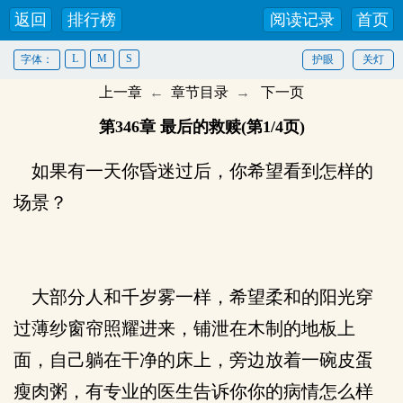
返回
排行榜
阅读记录
首页
L
M
S
字体：
护眼
关灯
上一章
←
章节目录
→
下一页
第346章 最后的救赎(第1/4页)
如果有一天你昏迷过后，你希望看到怎样的
场景？
大部分人和千岁雾一样，希望柔和的阳光穿
过薄纱窗帘照耀进来，铺泄在木制的地板上
面，自己躺在干净的床上，旁边放着一碗皮蛋
瘦肉粥，有专业的医生告诉你你的病情怎么样