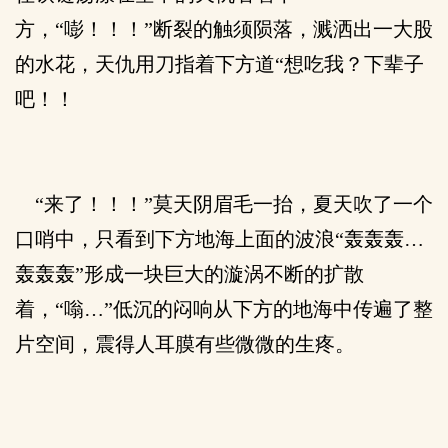
方，“嘭！！！”断裂的触须陨落，溅洒出一大股
的水花，天仇用刀指着下方道“想吃我？下辈子
吧！！
“来了！！！”莫天阴眉毛一抬，夏天吹了一个
口哨中，只看到下方地海上面的波浪“轰轰轰…
轰轰轰”形成一块巨大的漩涡不断的扩散
着，“嗡…”低沉的闷响从下方的地海中传遍了整
片空间，震得人耳膜有些微微的生疼。