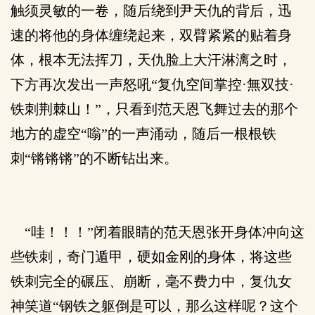
触须灵敏的一卷，随后绕到尹天仇的背后，迅
速的将他的身体缠绕起来，双臂紧紧的贴着身
体，根本无法挥刀，天仇脸上大汗淋漓之时，
下方再次发出一声怒吼“复仇空间掌控·無双技·
铁刺荆棘山！”，只看到范天恩飞舞过去的那个
地方的虚空“嗡”的一声涌动，随后一根根铁
刺“锵锵锵”的不断钻出来。
“哇！！！”闭着眼睛的范天恩张开身体冲向这
些铁刺，奇门遁甲，硬如金刚的身体，将这些
铁刺完全的碾压、崩断，毫不费力中，复仇女
神笑道“钢铁之躯倒是可以，那么这样呢？这个