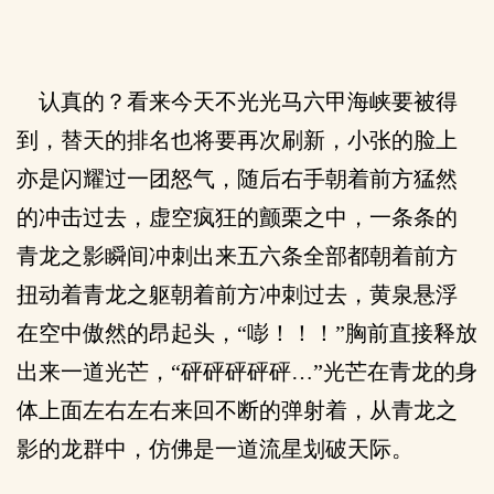
认真的？看来今天不光光马六甲海峡要被得
到，替天的排名也将要再次刷新，小张的脸上
亦是闪耀过一团怒气，随后右手朝着前方猛然
的冲击过去，虚空疯狂的颤栗之中，一条条的
青龙之影瞬间冲刺出来五六条全部都朝着前方
扭动着青龙之躯朝着前方冲刺过去，黄泉悬浮
在空中傲然的昂起头，“嘭！！！”胸前直接释放
出来一道光芒，“砰砰砰砰砰…”光芒在青龙的身
体上面左右左右来回不断的弹射着，从青龙之
影的龙群中，仿佛是一道流星划破天际。