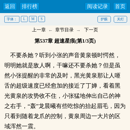
返回
排行榜
阅读记录
首页
L
M
S
字体：
护眼
关灯
上一章
←
章节目录
→
下一页
第537章 超速星痕(第1/3页)
不要杀她？听到小张的声音黄泉顿时愕然，
明明她就是敌人啊，干嘛还不要杀她？但是虽
然小张提醒的非常的及时，黑光黄泉那让人咂
舌的超级速度已经愈加的接近了丁婵，看着黑
光黄泉的攻势收不住，小张猛地伸出自己的神
之右手，“轰”龙晨曦有些吃惊的抬起眉毛，因为
只看到随着龙爪的控制，黄泉周边一大片的区
域浑然一震。