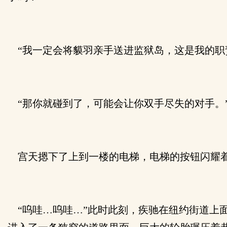
“我一定会将貘羽亲手送进监狱岛，这是我的职责
“那你就碰到了，可能会让你双手尽失的对手。
宫天摁下了上到一楼的电梯，电梯的按钮闪耀
“呜哇…呜哇…”此时此刻，疾驰在纽约街道上