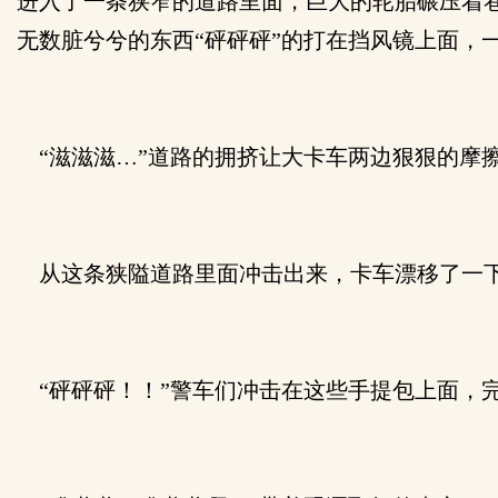
进入了一条狭窄的道路里面，巨大的轮胎碾压着
无数脏兮兮的东西“砰砰砰”的打在挡风镜上面，
“滋滋滋…”道路的拥挤让大卡车两边狠狠的摩
从这条狭隘道路里面冲击出来，卡车漂移了一下
“砰砰砰！！”警车们冲击在这些手提包上面，