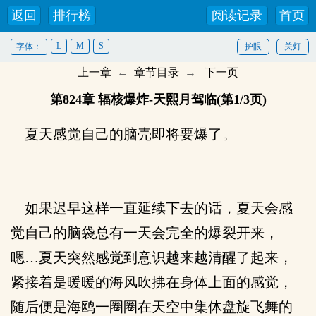
返回
排行榜
阅读记录
首页
L
M
S
字体：
护眼
关灯
上一章
←
章节目录
→
下一页
第824章 辐核爆炸-天熙月驾临(第1/3页)
夏天感觉自己的脑壳即将要爆了。
如果迟早这样一直延续下去的话，夏天会感
觉自己的脑袋总有一天会完全的爆裂开来，
嗯…夏天突然感觉到意识越来越清醒了起来，
紧接着是暖暖的海风吹拂在身体上面的感觉，
随后便是海鸥一圈圈在天空中集体盘旋飞舞的