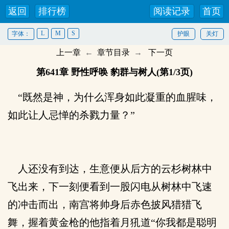
返回
排行榜
阅读记录
首页
L
M
S
字体：
护眼
关灯
上一章
←
章节目录
→
下一页
第641章 野性呼唤 豹群与树人(第1/3页)
“既然是神，为什么浑身如此凝重的血腥味，
如此让人忌惮的杀戮力量？”
人还没有到达，生意便从后方的云杉树林中
飞出来，下一刻便看到一股闪电从树林中飞速
的冲击而出，南宫将帅身后赤色披风猎猎飞
舞，握着黄金枪的他指着月犼道“你我都是聪明