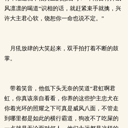
风凛凛的喝道“识相的话，就赶紧束手就擒，兴
许大主君心软，饶恕你一命也说不定。”
月犼放肆的大笑起来，双手拍打着不断的鼓
掌。
带着笑音，他低下头无奈的笑道“君虹啊君
虹，你真该亲自看看，你养的这些护主忠犬在
你着光环的照耀之下可真是威风八面，不管走
到哪里都是如此的横行霸道，狗改不了吃屎的