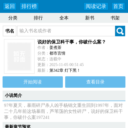
返回
排行榜
阅读记录
首页
分类
排行
全本
新书
书架
书名
说好的保卫科干事，你破什么案？
作者：
姜煮茶
分类：
都市言情
状态：连载中
更新：2025-11-05 00:51:45
最新：
第342章 灯下黑！
开始阅读
查看目录
小说简介
97年夏天，暴雨碎尸杀人凶手杨锦文重生回到1997年，面对
二十几年前这场暴雨，芦苇荡的女性碎尸，说好的保卫科干
事，你破什么案197241
最新章节预览