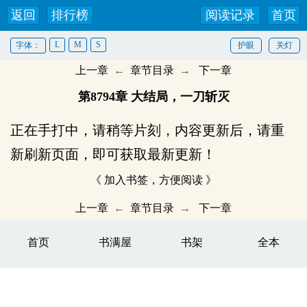
返回
排行榜
阅读记录
首页
L
M
S
字体：
护眼
关灯
上一章
←
章节目录
→
下一章
第8794章 大结局，一刀斩灭
正在手打中，请稍等片刻，内容更新后，请重
新刷新页面，即可获取最新更新！
《 加入书签，方便阅读 》
上一章
←
章节目录
→
下一章
首页
书满屋
书架
全本