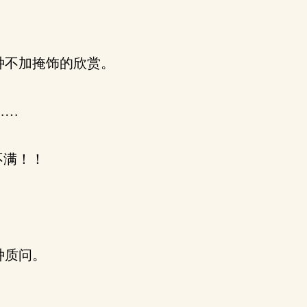
种不加掩饰的欣赏。
……
不满！！
种质问。