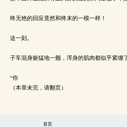
终无艳的回应竟然和终末的一模一样！
这一刻。
子车混身躯猛地一颤，浑身的肌肉都似乎紧绷了
“你
（本章未完，请翻页）
首页