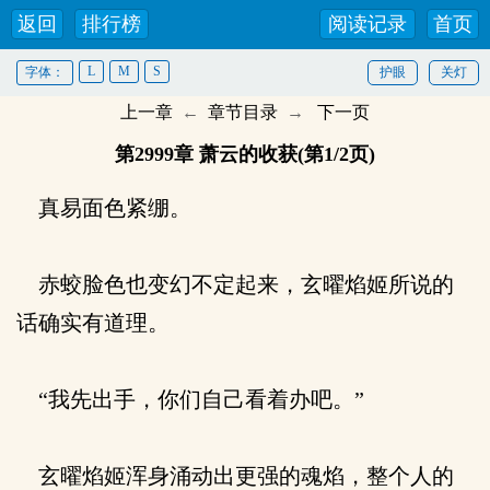
返回
排行榜
阅读记录
首页
L
M
S
字体：
护眼
关灯
上一章
←
章节目录
→
下一页
第2999章 萧云的收获(第1/2页)
真易面色紧绷。
赤蛟脸色也变幻不定起来，玄曜焰姬所说的
话确实有道理。
“我先出手，你们自己看着办吧。”
玄曜焰姬浑身涌动出更强的魂焰，整个人的