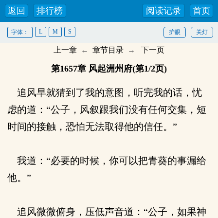
返回
排行榜
阅读记录
首页
L
M
S
字体：
护眼
关灯
上一章
←
章节目录
→
下一页
第1657章 风起洲州府(第1/2页)
追风早就猜到了我的意图，听完我的话，忧
虑的道：“公子，风叙跟我们没有任何交集，短
时间的接触，恐怕无法取得他的信任。”
我道：“必要的时候，你可以把青葵的事漏给
他。”
追风微微俯身，压低声音道：“公子，如果神