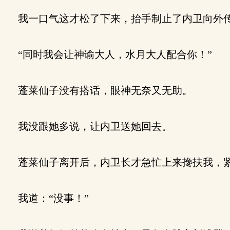
我一口气这才松了下来，抬手制止了内卫向外传
“同时我会让神谕大人，水月大人配合你！”
蓬莱仙子没有搭话，眼神无奈又无助。
我没跟她多说，让内卫送她回去。
蓬莱仙子离开后，内卫长才急忙上来搀扶我，紧
我道：“没事！”