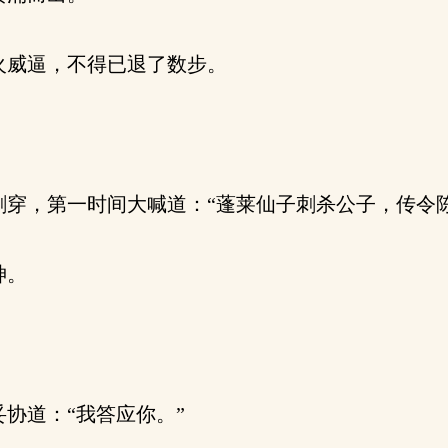
火威逼，不得已退了数步。
穿，第一时间大喊道：“蓬莱仙子刺杀公子，传令陈
神。
协道：“我答应你。”