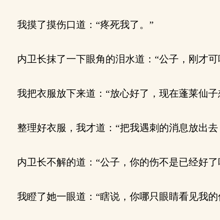
我摸了摸伤口道：“疼死我了。”
内卫长抹了一下眼角的泪水道：“公子，刚才可
我把衣服放下来道：“放心好了，现在蓬莱仙子
整理好衣服，我才道：“把我遇刺的消息放出去
内卫长不解的道：“公子，你的伤不是已经好了
我瞪了她一眼道：“瞎说，你哪只眼睛看见我的