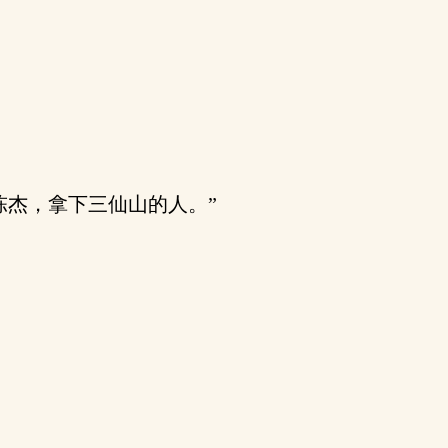
杰，拿下三仙山的人。”