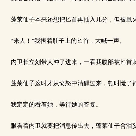
蓬莱仙子本来还想把匕首再插入几分，但被凰
“来人！”我捂着肚子上的匕首，大喊一声。
内卫长立刻带人冲了进来，一看我腹部被匕首刺
蓬莱仙子这时才从愤怒中清醒过来，顿时慌了
我定定的看着她，等待她的答复。
眼看着内卫就要把消息传出去，蓬莱仙子含泪妥