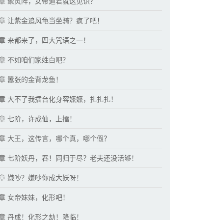
1章 聚灵阵，女帝道君就这见识？
4章 让紫金追风龟当坐骑？疯了吧！
7章 来都来了，四大咒语之一！
0章 不如咱们家姓白吧？
3章 嚣张的金背龙鱼！
6章 大不了我擂台化身容嬷嬷，扎扎扎！
9章 七阶，许成仙，上擂！
2章 大王，这传言，哪个真，哪个假？
5章 七阶妖丹，吞！同归于尽？老夫还没活够！
8章 嫌吵？嫌吵你成大妖呀！
1章 女帝妹妹，化形吧！
4章 丹成！化形之劫！降临！