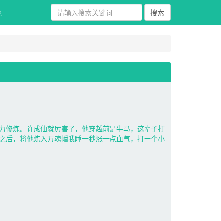
 
力修炼。许成仙就厉害了，他穿越前是牛马，这辈子打
之后，将他炼入万魂幡我睡一秒涨一点血气，打一个小