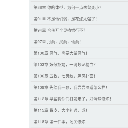
第88章 你的体型，为何一点未曾变小？
第91章 不是他们弱，是花蛇太强了！
第94章 合伙开个灵植银行不？
第97章 丹药，灵药，仙药！
第100章 灵气，需要大量灵气！
第103章 妖候招婿，一滴蛟龙精血？
第106章 五枚，七灵纹，腥风扑面！
第109章 先给我一颗，我尝尝味道怎么样！
第112章 早些将你们打发走了，好清静修炼！
第115章 蜕皮，大小神通，成！
第118章 第一件事，闭关修炼