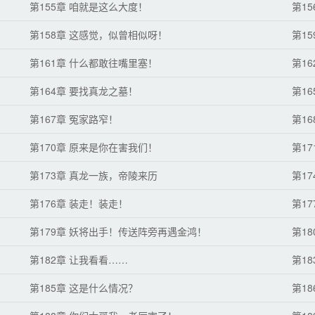
第155章 咱就是这么大度！
第1
第158章 这感觉，似曾相似呀！
第1
第161章 什么都敢往嘴里塞！
第1
第164章 要找真龙之墓！
第1
第167章 冤家路窄！
第1
第170章 原来是你在害我们！
第1
第173章 真龙一族，帝陵来历
第1
第176章 装走！装走！
第1
第179章 妖将出手！传送阵旁再遇金鸿！
第1
第182章 让我看看……
第1
第185章 这是什么情况？
第1