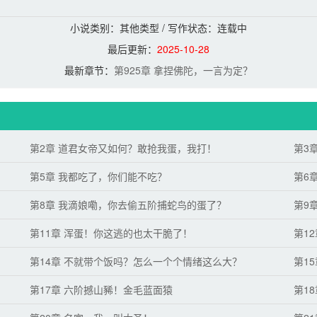
小说类别：其他类型 / 写作状态：
连载中
最后更新：
2025-10-28
最新章节：
第925章 拿捏佛陀，一言为定？
第2章 道君女帝又如何？敢抢我蛋，我打！
第3
第5章 我都吃了，你们能不吃？
第6
第8章 我滴娘嘞，你去偷五阶捕蛇鸟的蛋了？
第9
第11章 浑蛋！你这逃的也太干脆了！
第1
第14章 不就带个饭吗？怎么一个个情绪这么大？
第1
第17章 六阶撼山豨！金毛蓝面猿
第1