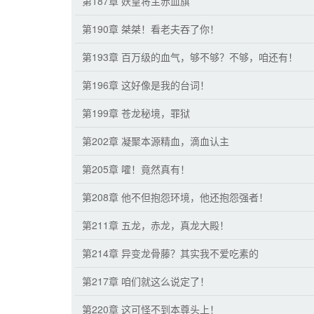
第187章 妖皇将主赤血旗
第190章 桀桀！看老夫吞了你！
第193章 百万级的血气，够不够？不够，咱还有！
第196章 这好像是我的台词！
第199章 苍龙秘境，罪狱
第202章 凝聚本源精血，滴血认主
第205章 嚯！竟然真有！
第208章 他不但抱怨环境，他还抱怨强者！
第211章 五龙，赤龙，真龙大殿！
第214章 异变龙骨藤？其实我不爱吃素的
第217章 咱们就这么说定了！
第220章 这可怪不到本尊头上！