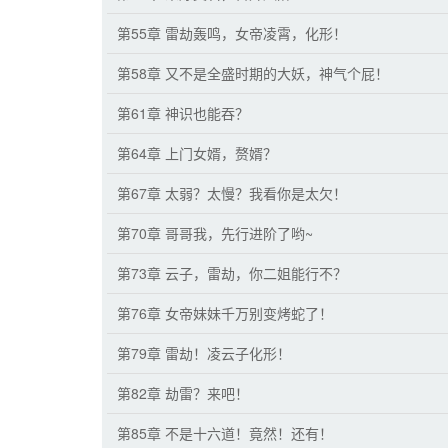
第55章 雷劫轰鸣，女帝凌霄，化形！
第58章 又不是全盛时期的大妖，神气个屁！
第61章 神识也能吞？
第64章 上门女婿，赘婿？
第67章 太弱？太慢？我看你是太欠！
第70章 哥哥我，先行进阶了哟~
第73章 云子，雷劫，你二姐能行不？
第76章 女帝妹妹千万别变烤蛇了！
第79章 雷劫！凌云子化形！
第82章 劫雷？来吧！
第85章 不是十六道！竟然！还有！