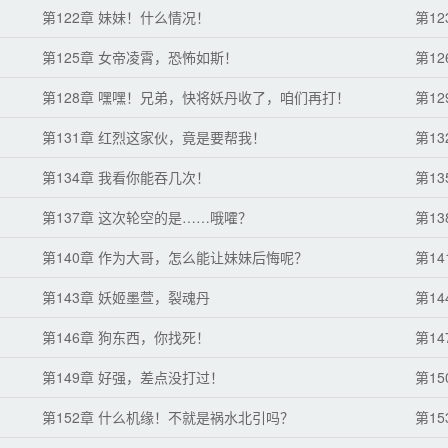
第122章 妹妹！什么情况！
第1
第125章 女帝凌霄，恐怖如斯！
第1
第128章 嘿嘿！兄弟，快将妖丹收了，咱们再打！
第1
第131章 红烈这家伙，竟是要帮我！
第1
第134章 我看你能吞几次！
第1
第137章 这次轮空的是……哦嚯？
第1
第140章 作为大哥，怎么能让妹妹后悔呢？
第1
第143章 妖姬墨萱，裂魂丹
第1
第146章 狗东西，你找死！
第1
第149章 好强，差点没打过！
第1
第152章 什么机缘！不就是祸水北引吗？
第1