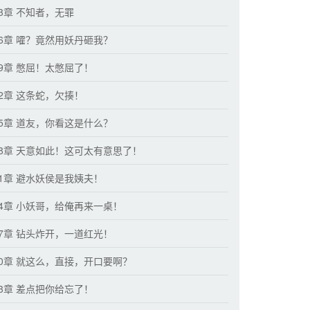
23章 不知者，无罪
26章 嚯？竟然用妖丹砸我？
29章 憋屈！太憋屈了！
32章 这条蛇，欠揍！
35章 道友，你看这是什么？
38章 天意如此！这可太有意思了！
41章 避水妖侯是我姨夫！
44章 小妖哥，给俺再来一桌！
47章 钻头炸开，一道红光！
50章 就这么，直接，开口要啊？
53章 差点把你给忘了！