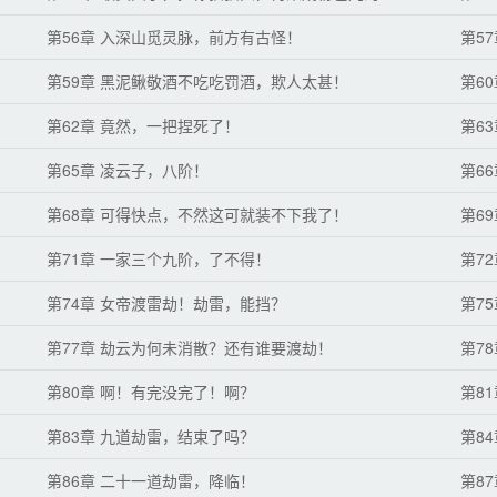
第56章 入深山觅灵脉，前方有古怪！
第5
第59章 黑泥鳅敬酒不吃吃罚酒，欺人太甚！
第6
第62章 竟然，一把捏死了！
第6
第65章 凌云子，八阶！
第6
第68章 可得快点，不然这可就装不下我了！
第6
第71章 一家三个九阶，了不得！
第7
第74章 女帝渡雷劫！劫雷，能挡？
第7
第77章 劫云为何未消散？还有谁要渡劫！
第7
第80章 啊！有完没完了！啊？
第8
第83章 九道劫雷，结束了吗？
第8
第86章 二十一道劫雷，降临！
第8